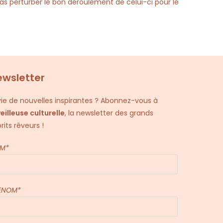
pas perturber le bon déroulement de celui-ci pour le
ewsletter
ie de nouvelles inspirantes ? Abonnez-vous à
veilleuse culturelle
, la newsletter des grands
rits rêveurs !
M*
ENOM*