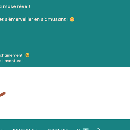
a muse rêve !
et s'émerveiller en s'amusant !
ochainement !
 l'aventure !
TOGGLE