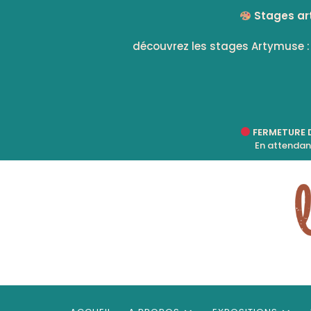
Skip
Stages art
to
content
découvrez les stages Artymuse 
FERMETURE DU
En attendant