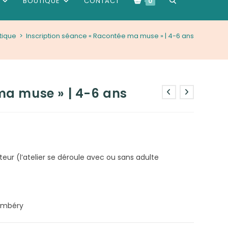
BOUTIQUE
CONTACT
0
tique
>
Inscription séance « Racontée ma muse » | 4-6 ans
WEBSITE
SEARCH
ma muse » | 4-6 ans
r (l’atelier se déroule avec ou sans adulte
hambéry