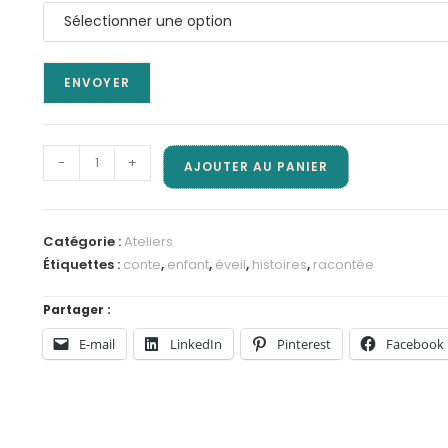
ENVOYER
quantité
-
+
AJOUTER AU PANIER
de
Inscription
séance
Catégorie :
Ateliers
"Racontée
Étiquettes :
conte
,
enfant
,
éveil
,
histoires
,
racontée
ma
muse"
Partager :
|
E-mail
LinkedIn
Pinterest
Facebook
4-
6
ans