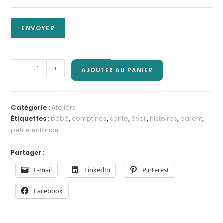
ENVOYER
quantité
-
+
AJOUTER AU PANIER
de
Inscription
séance
Catégorie :
Ateliers
"Racomptines
Étiquettes :
bébé
,
comptines
,
conte
,
éveil
,
histoires
,
parent
,
ma
petite enfance
muse"
|
Partager :
0-
E-mail
LinkedIn
Pinterest
3
Ans
Facebook