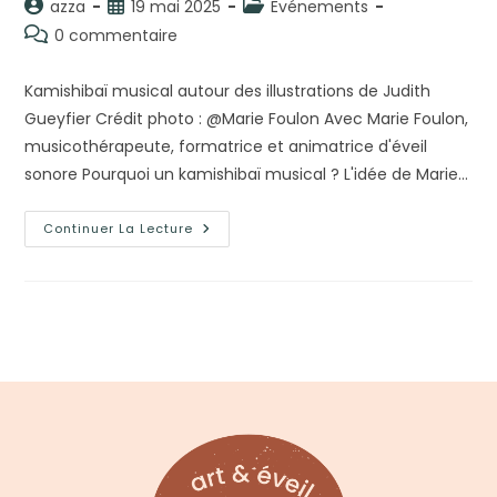
Auteur/autrice
Publication
Post
azza
19 mai 2025
Evénements
de
publiée :
category:
Commentaires
0 commentaire
la
de
publication :
la
Kamishibaï musical autour des illustrations de Judith
publication :
Gueyfier Crédit photo : @Marie Foulon Avec Marie Foulon,
musicothérapeute, formatrice et animatrice d'éveil
sonore Pourquoi un kamishibaï musical ? L'idée de Marie…
Fête
Continuer La Lecture
De
La
Musique
2025
–
La
Muse
Rêve
Fête
L’illustration
En
Musique
!