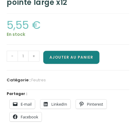
pointe large x12
5,55
€
En stock
quantité
-
+
AJOUTER AU PANIER
de
Stabilo
-
Catégorie :
Feutres
Feutres
Trio
Partager :
Jumbo
E-mail
LinkedIn
Pinterest
pointe
large
Facebook
x12