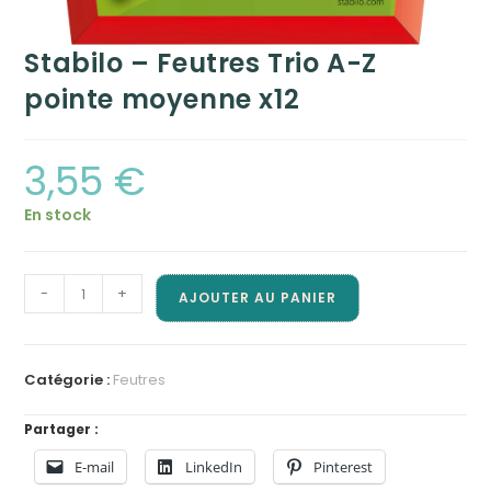
Stabilo – Feutres Trio A-Z
pointe moyenne x12
3,55
€
En stock
quantité
-
+
AJOUTER AU PANIER
de
Stabilo
-
Catégorie :
Feutres
Feutres
Trio
Partager :
A-
E-mail
LinkedIn
Pinterest
Z