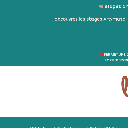
Skip
Stages art
to
content
découvrez les stages Artymuse 
FERMETURE DU
En attendant