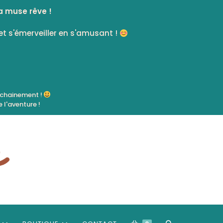
a muse rêve !
et s'émerveiller en s'amusant !
ochainement !
 l'aventure !
TOGGLE