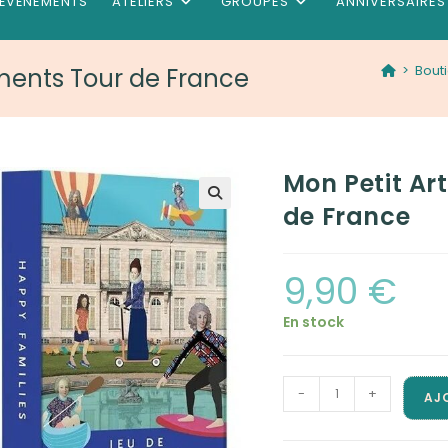
ÉVÉNEMENTS
ATELIERS
GROUPES
ANNIVERSAIRES
>
Bout
uments Tour de France
Mon Petit Ar
de France
9,90
€
En stock
quantité
-
+
AJ
de
Mon