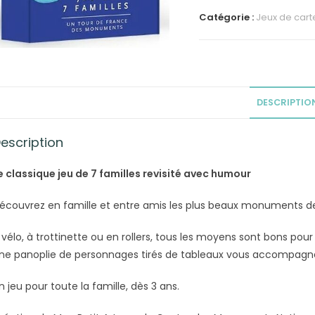
Petit
Catégorie :
Jeux de cart
Art
-
7
familles
Monuments
DESCRIPTIO
Tour
de
escription
France
e classique jeu de 7 familles revisité avec humour
écouvrez en famille et entre amis les plus beaux monuments de
 vélo, à trottinette ou en rollers, tous les moyens sont bons po
ne panoplie de personnages tirés de tableaux vous accompagnen
n jeu pour toute la famille, dès 3 ans.