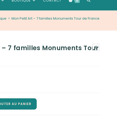
BOUTIQUE
CONTACT
0
ique
>
Mon Petit Art – 7 familles Monuments Tour de France
WEBSITE
SEARCH
t – 7 familles Monuments Tour
OUTER AU PANIER