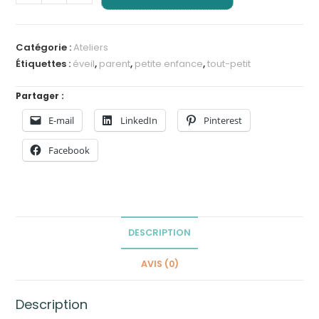
de
Inscription
atelier
Catégorie :
Ateliers
Minimuse
Étiquettes :
éveil
,
parent
,
petite enfance
,
tout-petit
|
2-
Partager :
3
E-mail
LinkedIn
Pinterest
Ans
Facebook
DESCRIPTION
AVIS (0)
Description