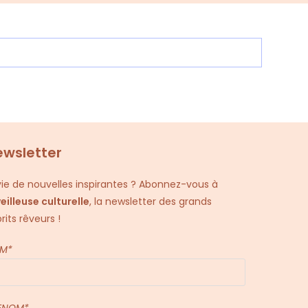
SEARCH
ewsletter
ie de nouvelles inspirantes ? Abonnez-vous à
veilleuse culturelle
, la newsletter des grands
rits rêveurs !
M*
ENOM*