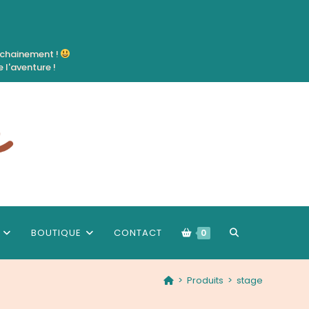
ochainement !
 l'aventure !
TOGGLE
BOUTIQUE
CONTACT
0
>
Produits
>
stage
WEBSITE