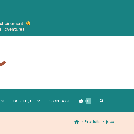
ochainement !
 l'aventure !
TOGGLE
BOUTIQUE
CONTACT
0
>
Produits
>
jeux
WEBSITE